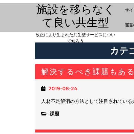
施設を移らなく
サイ
て良い共生型
運営
改正により生まれた共生型サービスについ
て知ろう
カテ
解決するべき課題もあ
2019-08-24
人材不足解消の方法として注目されている
課題